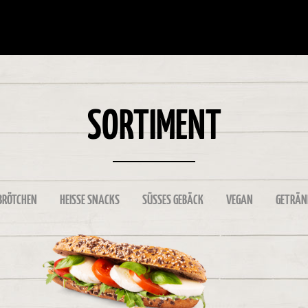
SORTIMENT
 BRÖTCHEN
HEISSE SNACKS
SÜSSES GEBÄCK
VEGAN
GETRÄN