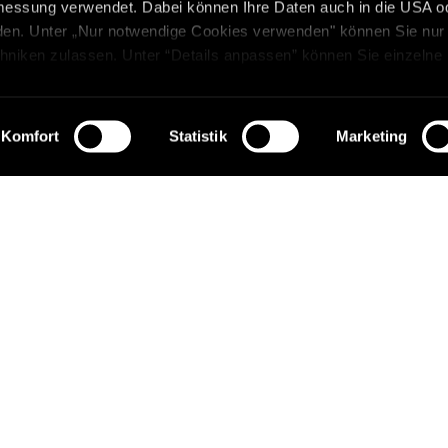
messung verwendet. Dabei können Ihre Daten auch in die USA o
erden. Unter „Nur notwendige Cookies verwenden" können Sie nur
hniken zulassen. Unter “Details anpassen” können Sie einzelne
n. Sie können Ihre Auswahl jederzeit unter in den Einstellung
ormationen über die Verarbeitung Ihrer Daten finden Sie in
ärung
.
Komfort
Statistik
Marketing