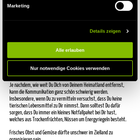
ganzen Abend lang nur belächeln und als Spießer darstellen wird.
unserer
Datenschutzerklärung
.
Marketing
Frag einfach direkt bei der Einladung, was Du zum hiesigen Buffet
beitragen kannst.
Ob Deine selbstgebackenen Cupcakes vegan sind oder dass Du aus
Details zeigen
diesem Grund leckere orientalische Baguettes mit Hummus und
Currypulver vorbeigebracht hast, ist für die anderen Gäste gar
nicht relevant. Ganz im Gegenteil werden sie Dich viel eher im
Alle erlauben
Nachhinein nach dem Rezept fragen, weil es so lecker war!
Nur notwendige Cookies verwenden
Vegane Ernährung im Urlaub
Je nachdem, wie weit Du Dich von Deinem Heimatland entfernst,
kann die Kommunikation ganz schön schwierig werden.
Insbesondere, wenn Du zu vermitteln versuchst, dass Du keine
tierischen Lebensmittel zu Dir nimmst. Dann solltest Du dafür
sorgen, dass Du immer ein kleines Notfallpaket bei Dir hast,
welches aus Trockenfrüchten, Nüssen um Energyriegeln besteht.
Frisches Obst und Gemüse dürfte unschwer im Zielland zu
organisieren sein.