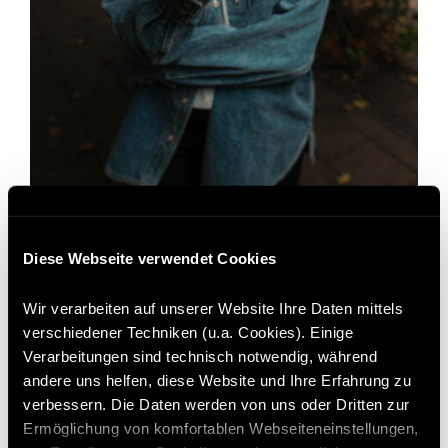
Diese Webseite verwendet Cookies
Wir verarbeiten auf unserer Website Ihre Daten mittels
verschiedener Techniken (u.a. Cookies). Einige
HOT DOG CLASSIC
Verarbeitungen sind technisch notwendig, während
andere uns helfen, diese Website und Ihre Erfahrung zu
Hier kommt der Klassiker der Klassiker. Softes Bun, würziges
verbessern. Die Daten werden von uns oder Dritten zur
Gefügelwürstchen, Remoulade meets Ketchup, rote Zwiebeln und
Ermöglichung von komfortablen Webseiteneinstellungen,
Gurken. Bestreut mit Gouda-Käse ist der BackWerk-Classic-Hot-Dog